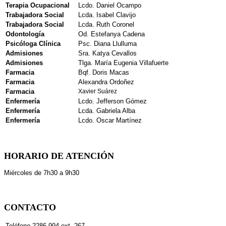
Terapia Ocupacional
Lcdo. Daniel Ocampo
Trabajadora Social
Lcda. Isabel Clavijo
Trabajadora Social
Lcda. Ruth Coronel
Odontología
Od. Estefanya Cadena
Psicóloga Clínica
Psc. Diana Llulluma
Admisiones
Sra. Katya Cevallos
Admisiones
Tlga. María Eugenia Villafuerte
Farmacia
Bqf. Doris Macas
Farmacia
Alexandra Ordoñez
Farmacia
Xavier Suárez
Enfermería
Lcdo. Jefferson Gómez
Enfermería
Lcda. Gabriela Alba
Enfermería
Lcdo. Oscar Martínez
HORARIO DE ATENCIÓN
Miércoles de 7h30 a 9h30
CONTACTO
Teléfono
2286 994 ext. 267