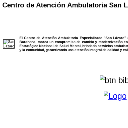
Centro de Atención Ambulatoria San 
El Centro de Atención Ambulatoria Especializado "San Lázaro" 
Barahona, marca un compromiso de cambio y modernización en l
Estratégico Nacional de Salud Mental, brindado servicios ambulato
y la comunidad, garantizando una atención integral de calidad y cal
Играйте в азартные игры на сайте
Joy Casino
. Рулетка, блэкджек, покер, ба
Vavada
- популярный сайт азартных игр на деньги оналйн. Большие бонусы
Отличный гемблингждёт вас на сайте
catcasino.com
. Сервис предлагает отл
найти что-то для себя на сайте азартных игр Joy Casino.
Всё это делает сайт Vavada Казино такими популярным многие годы подряд
ссылке и получйте приветственный бонус +325% к сумме первого депозита.
catcasino.com.